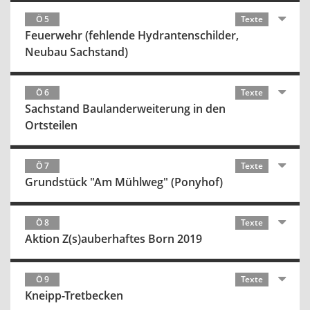
Ö 5
Texte
Feuerwehr (fehlende Hydrantenschilder,
Neubau Sachstand)
Ö 6
Texte
Sachstand Baulanderweiterung in den
Ortsteilen
Ö 7
Texte
Grundstück "Am Mühlweg" (Ponyhof)
Ö 8
Texte
Aktion Z(s)auberhaftes Born 2019
Ö 9
Texte
Kneipp-Tretbecken