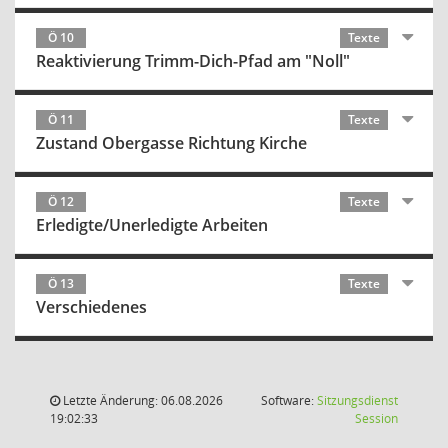
Ö 10
Texte
Reaktivierung Trimm-Dich-Pfad am "Noll"
Ö 11
Texte
Zustand Obergasse Richtung Kirche
Ö 12
Texte
Erledigte/Unerledigte Arbeiten
Ö 13
Texte
Verschiedenes
Letzte Änderung: 06.08.2026
Software:
Sitzungsdienst
(Wird in
19:02:33
Session