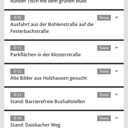
Runder Tisch mit dem grünen Wald
Ö 10
Texte
Ausfahrt aus der Bohlenstraße auf die
Festerbachstraße
Ö 11
Texte
Parkflächen in der Klosterstraße
Ö 12
Texte
Alte Bilder aus Holzhausen gesucht
Ö 13
Texte
Stand: Barrierefreie Bushaltstellen
Ö 14
Texte
Stand: Daisbacher Weg