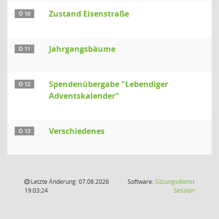
Zustand Eisenstraße
Ö 10
Jahrgangsbäume
Ö 11
Spendenübergabe "Lebendiger
Ö 12
Adventskalender"
Verschiedenes
Ö 13
Letzte Änderung: 07.08.2026
Software:
Sitzungsdienst
(Wird in
19:03:24
Session