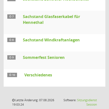
Sachstand Glasfaserkabel für
Ö 7
Hennethal
Sachstand Windkraftanlagen
Ö 8
Sommerfest Senioren
Ö 9
Verschiedenes
Ö 10
Letzte Änderung: 07.08.2026
Software:
Sitzungsdienst
(Wird in
19:03:24
Session