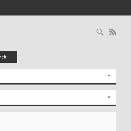
Recherc
RSS-
eit