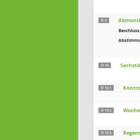
Abmontie
Ö 9
Beschluss
Abstimmu
Sachst
Ö 10
Kontro
Ö 10.1
Wochen
Ö 10.2
Regen
Ö 10.3