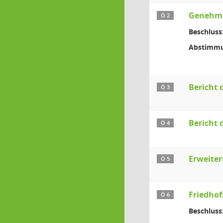
Genehmi
Ö 2
Beschluss
Abstimmu
Bericht 
Ö 3
Bericht 
Ö 4
Erweite
Ö 5
Friedho
Ö 6
Beschluss