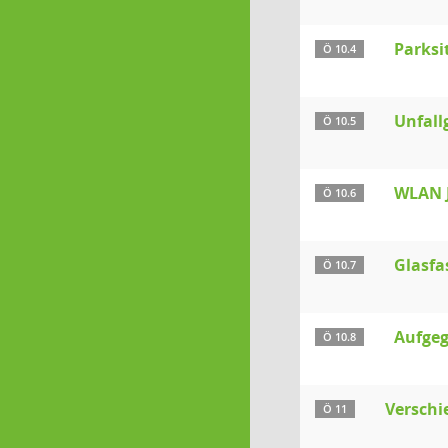
Parksi
Ö 10.4
Unfall
Ö 10.5
WLAN 
Ö 10.6
Glasfa
Ö 10.7
Aufgeg
Ö 10.8
Verschi
Ö 11