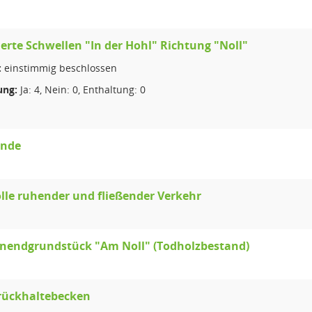
rte Schwellen "In der Hohl" Richtung "Noll"
:
einstimmig beschlossen
ng:
Ja: 4, Nein: 0, Enthaltung: 0
ände
lle ruhender und fließender Verkehr
endgrundstück "Am Noll" (Todholzbestand)
rückhaltebecken