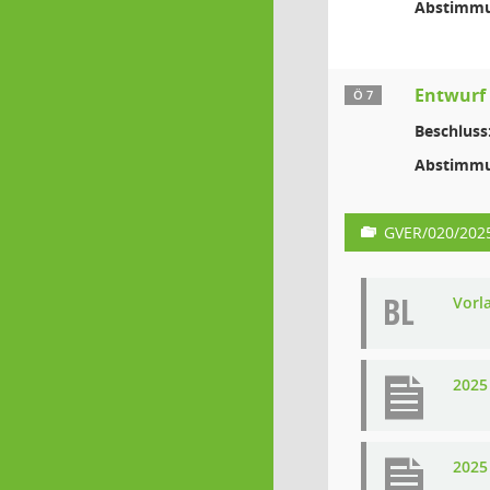
Abstimmu
Entwurf
Ö 7
Beschluss
Abstimmu
GVER/020/202
BL
Vorl
2025
2025