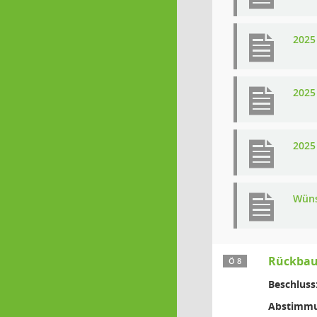
2025
2025
2025
Wüns
Rückbau
Ö 8
Beschluss
Abstimmu