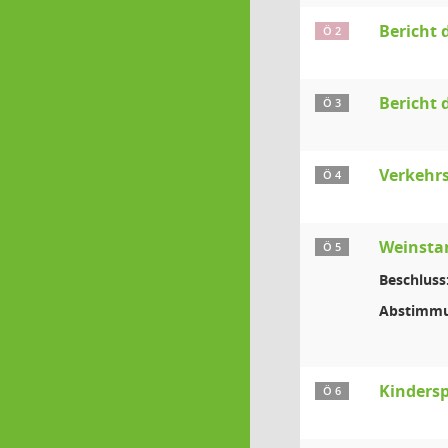
Bericht 
Ö 2
Bericht 
Ö 3
Verkehrs
Ö 4
Weinsta
Ö 5
Beschluss
Abstimmu
Kindersp
Ö 6