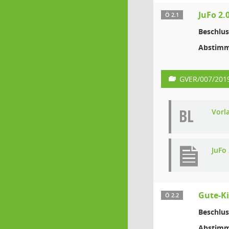
JuFo 2.0
Ö 2.1
Beschlus
Abstimm
GVER/007/201
BL
Vorl
JuFo 
Gute-Ki
Ö 2.2
Beschlus
Abstimm