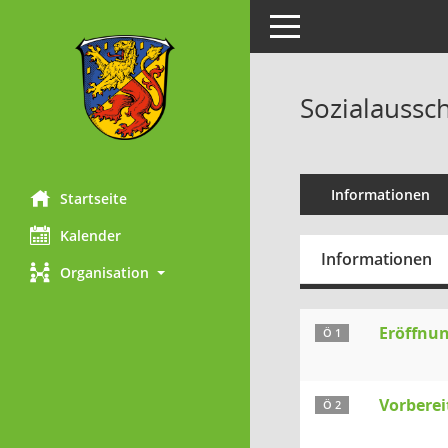
Toggle navigation
Sozialaussch
Informationen
Startseite
Kalender
Informationen
Organisation
Eröffnun
Ö 1
Vorberei
Ö 2