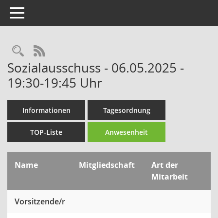
Toggle navigation
Rechercheauswahl
RSS-Feed
Sozialausschuss - 06.05.2025 -
19:30-19:45 Uhr
Informationen
Tagesordnung
TOP-Liste
Anwesenheit
Name
Mitgliedschaft
Art der
Mitarbeit
Vorsitzende/r