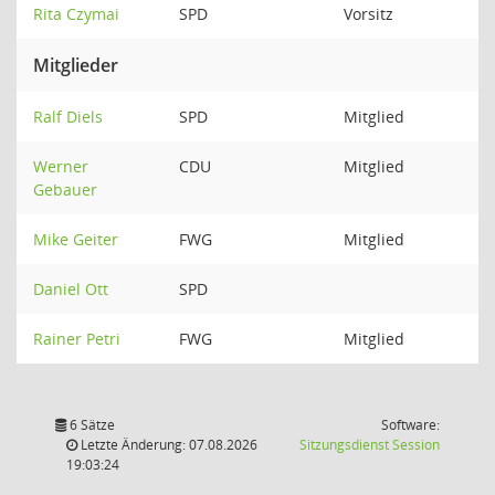
Rita Czymai
SPD
Vorsitz
Mitglieder
Ralf Diels
SPD
Mitglied
Werner
CDU
Mitglied
Gebauer
Mike Geiter
FWG
Mitglied
Daniel Ott
SPD
Rainer Petri
FWG
Mitglied
6 Sätze
Software:
(Wird in
Letzte Änderung: 07.08.2026
Sitzungsdienst
Session
19:03:24