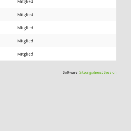
Mitglied
Mitglied
Mitglied
Mitglied
Mitglied
(Wird in
Software:
Sitzungsdienst
Session