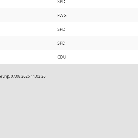
SPD
FWG
SPD
SPD
CDU
rung: 07.08.2026 11:02:26