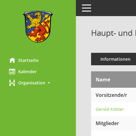
Toggle navigation
Haupt- und 
Informationen
Startseite
Kalender
Name
Organisation
Vorsitzende/r
Gerold Köhler
Mitglieder