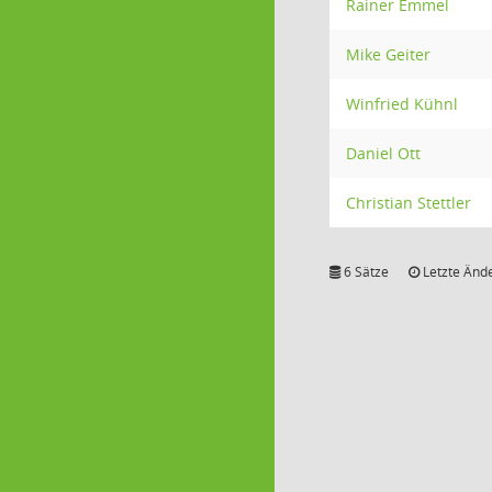
Rainer Emmel
Mike Geiter
Winfried Kühnl
Daniel Ott
Christian Stettler
6 Sätze
Letzte Ände