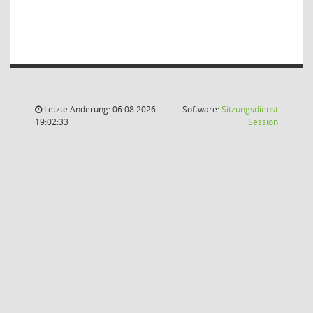
Letzte Änderung: 06.08.2026
Software:
Sitzungsdienst
(Wird in
19:02:33
Session