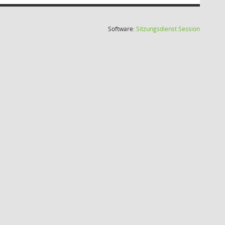
(Wird in
Software:
Sitzungsdienst
Session