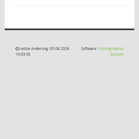
Letzte Änderung: 05.08.2026
Software:
Sitzungsdienst
(Wird in
19:03:56
Session