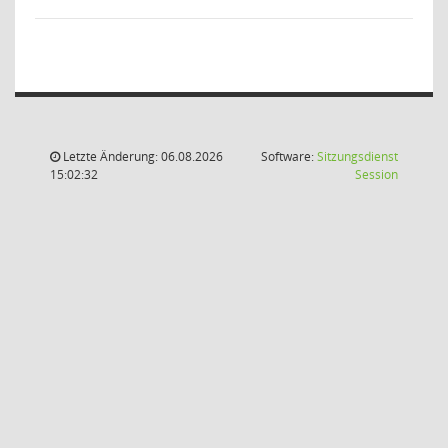
Letzte Änderung: 06.08.2026
Software:
Sitzungsdienst
(Wird in
15:02:32
Session