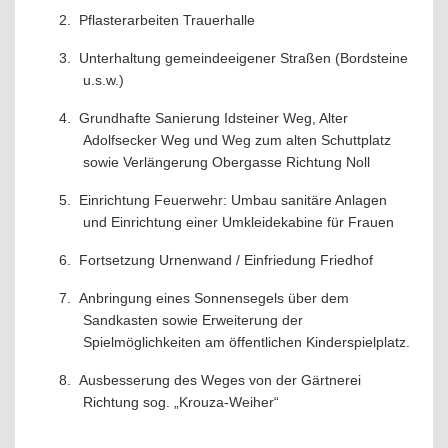
2.
Pflasterarbeiten Trauerhalle
3.
Unterhaltung gemeindeeigener Straßen (Bordsteine
u.s.w.)
4.
Grundhafte Sanierung Idsteiner Weg, Alter
Adolfsecker Weg und Weg zum alten Schuttplatz
sowie Verlängerung Obergasse Richtung Noll
5.
Einrichtung Feuerwehr: Umbau sanitäre Anlagen
und Einrichtung einer Umkleidekabine für Frauen
6.
Fortsetzung Urnenwand / Einfriedung Friedhof
7.
Anbringung eines Sonnensegels über dem
Sandkasten sowie Erweiterung der
Spielmöglichkeiten am öffentlichen Kinderspielplatz.
8.
Ausbesserung des Weges von der Gärtnerei
Richtung sog. „Krouza-Weiher“