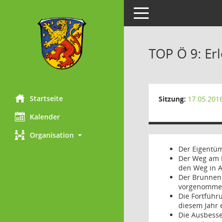
Toggle navigation
TOP Ö 9: Er
Startseite
Sitzung:
17.05.201
Kalender
Organisation
Der Eigentüm
Der Weg am H
den Weg in 
Der Brunnen 
vorgenommen 
Die Fortführ
diesem Jahr 
Die Ausbess