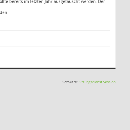
llte bereits im letzten Jahr ausgetauscht werden. Der
rden.
(Wird in
Software:
Sitzungsdienst
Session