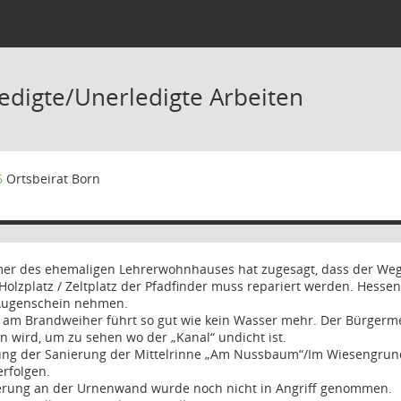
ledigte/Unerledigte Arbeiten
6
Ortsbeirat Born
er des ehemaligen Lehrerwohnhauses hat zugesagt, dass der Weg 
olzplatz / Zeltplatz der Pfadfinder muss repariert werden. Hessen
Augenschein nehmen.
am Brandweiher führt so gut wie kein Wasser mehr. Der Bürgermei
wird, um zu sehen wo der „Kanal“ undicht ist.
ung der Sanierung der Mittelrinne „Am Nussbaum“/Im Wiesengrund“
erfolgen.
erung an der Urnenwand wurde noch nicht in Angriff genommen.