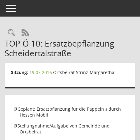
Toggle navigation
Rechercheauswahl
RSS-Feed
TOP Ö 10: Ersatzbepflanzung
Scheidertalstraße
Sitzung:
19.07.2016
Ortsbeirat Strinz-Margarethä
Geplant: Ersatzpflanzung für die Pappeln
durch
Ø
à
Hessen Mobil
Stellungnahme/Aufgabe von Gemeinde und
Ø
Ortsbeirat