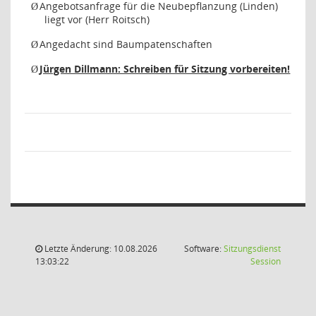
Angebotsanfrage für die Neubepflanzung (Linden)
Ø
liegt vor (Herr Roitsch)
Angedacht sind Baumpatenschaften
Ø
Jürgen Dillmann: Schreiben für Sitzung vorbereiten!
Ø
Letzte Änderung: 10.08.2026
Software:
Sitzungsdienst
(Wird in
13:03:22
Session