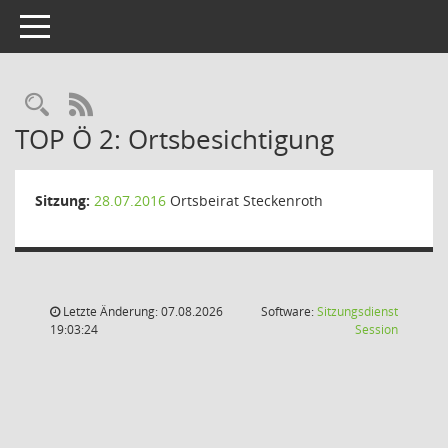
Toggle navigation
Rechercheauswahl
RSS-Feed
TOP Ö 2: Ortsbesichtigung
Sitzung:
28.07.2016
Ortsbeirat Steckenroth
Letzte Änderung: 07.08.2026
Software:
Sitzungsdienst
(Wird in
19:03:24
Session