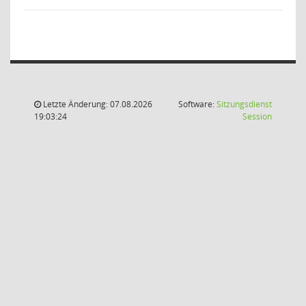
Letzte Änderung: 07.08.2026
Software:
Sitzungsdienst
(Wird in
19:03:24
Session