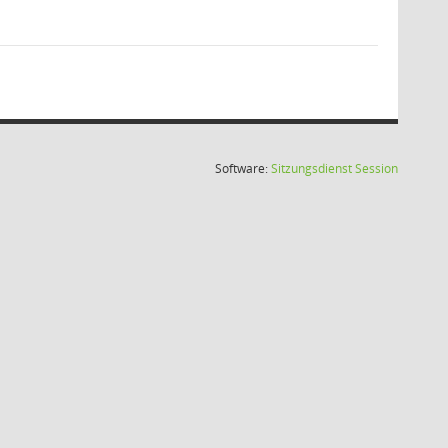
(Wird in
Software:
Sitzungsdienst
Session