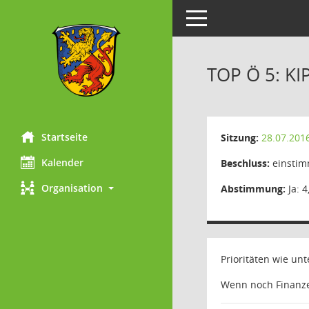
Toggle navigation
TOP Ö 5: KI
Startseite
Sitzung:
28.07.201
Kalender
Beschluss:
einstim
Organisation
Abstimmung:
Ja: 4
Prioritäten wie unte
Wenn noch Finanze