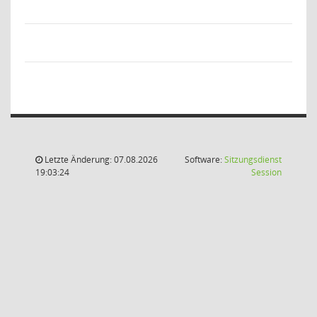
Letzte Änderung: 07.08.2026
Software:
Sitzungsdienst
(Wird in
19:03:24
Session