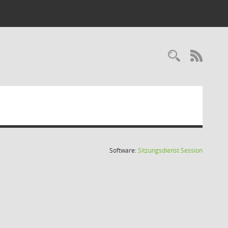
Recherc
RSS-
(Wird in
Software:
Sitzungsdienst
Session