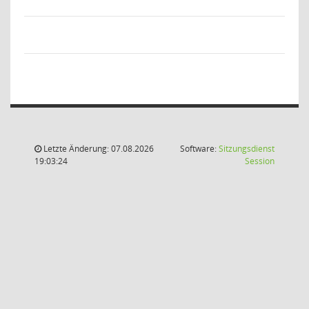
Letzte Änderung: 07.08.2026
Software:
Sitzungsdienst
(Wird in
19:03:24
Session