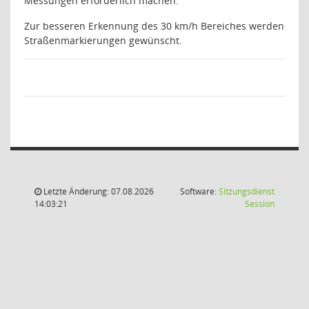
Messungen erforderlich machen.
Zur besseren Erkennung des 30 km/h Bereiches werden
Straßenmarkierungen gewünscht.
Letzte Änderung: 07.08.2026
Software:
Sitzungsdienst
(Wird in
14:03:21
Session