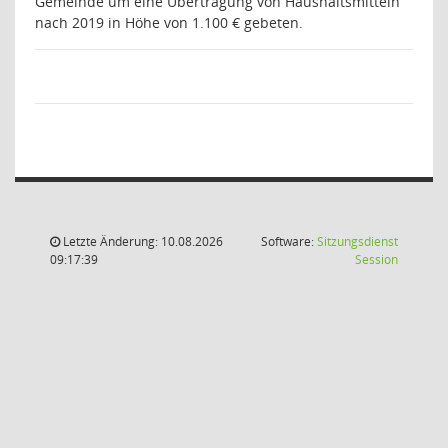
Gemeinde um eine Übertragung von Haushaltsmitteln
nach 2019 in Höhe von 1.100 € gebeten.
Letzte Änderung: 10.08.2026
Software:
Sitzungsdienst
(Wird in
09:17:39
Session