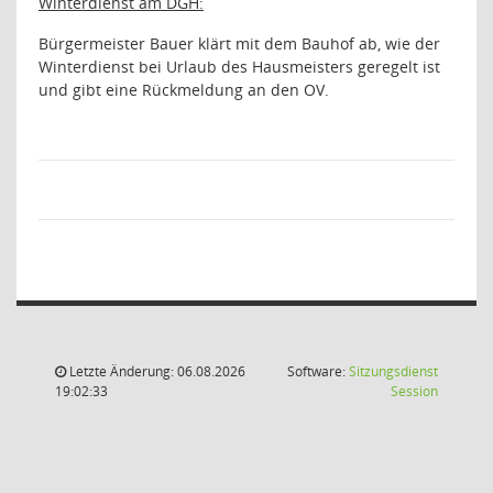
Winterdienst am DGH:
Bürgermeister Bauer klärt mit dem Bauhof ab, wie der
Winterdienst bei Urlaub des Hausmeisters geregelt ist
und gibt eine Rückmeldung an den OV.
Letzte Änderung: 06.08.2026
Software:
Sitzungsdienst
(Wird in
19:02:33
Session