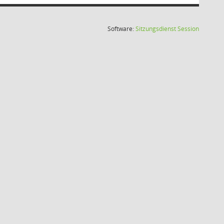
(Wird in
Software:
Sitzungsdienst
Session