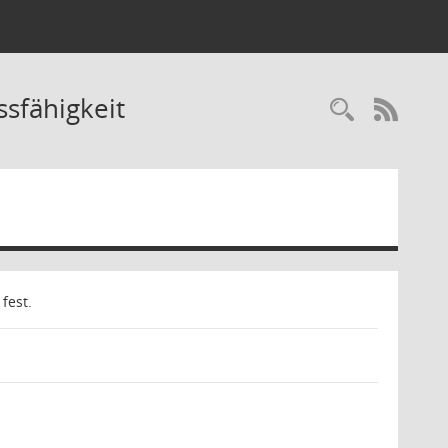
ssfähigkeit
Recherc
RSS-
fest.