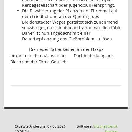
Kerbegesellschaft oder Jugendclub) einspringt.
Die Bewässerung der Pflanzen am Ehrenmal auf
dem Friedhof und an der Querung des
Bleidenstadter Weges gestaltet sich zunehmend
schwieriger, da sich niemand verantwortlich fühlt.
Daher ist nun angedacht mit einer
Dauerbepflanzung das Gießproblem zu lösen.
Die neuen Schaukästen an der Naspa
bekommen demnächst eine
Dachbedeckung aus
Blech von der Firma Gottlieb.
Letzte Änderung: 07.08.2026
Software:
Sitzungsdienst
(Wird in
19:03:24
Session