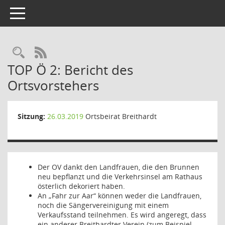
Toggle navigation
Rechercheauswahl
RSS-Feed
TOP Ö 2: Bericht des
Ortsvorstehers
Sitzung:
26.03.2019
Ortsbeirat Breithardt
Der OV dankt den Landfrauen, die den Brunnen
neu bepflanzt und die Verkehrsinsel am Rathaus
österlich dekoriert haben.
An „Fahr zur Aar“ können weder die Landfrauen,
noch die Sängervereinigung mit einem
Verkaufsstand teilnehmen. Es wird angeregt, dass
ein anderer Breithardter Verein (zum Beispiel