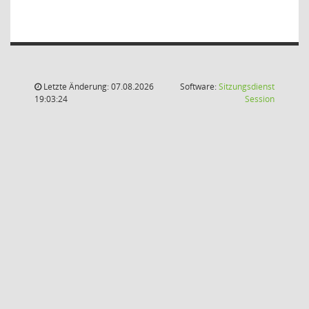
Letzte Änderung: 07.08.2026
Software:
Sitzungsdienst
(Wird in
19:03:24
Session