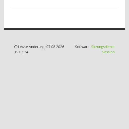
Letzte Änderung: 07.08.2026
Software:
Sitzungsdienst
(Wird in
19:03:24
Session