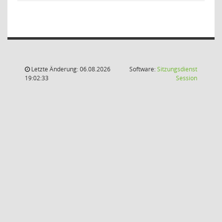
Letzte Änderung: 06.08.2026
Software:
Sitzungsdienst
(Wird in
19:02:33
Session