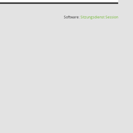
(Wird in
Software:
Sitzungsdienst
Session