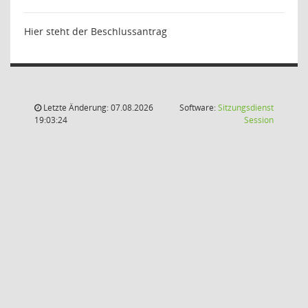
Hier steht der Beschlussantrag
Letzte Änderung: 07.08.2026
Software:
Sitzungsdienst
(Wird in
19:03:24
Session