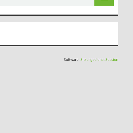
(Wird in
Software:
Sitzungsdienst
Session