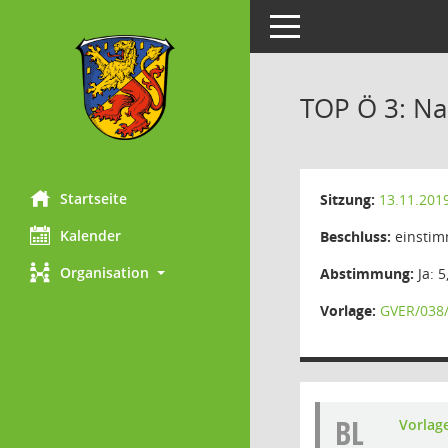
Toggle navigation
TOP Ö 3: Na
Startseite
Sitzung:
13.11.201
Kalender
Beschluss:
einstim
Organisation
Abstimmung:
Ja: 5
Vorlage:
GVER/038
BL
Vorlag