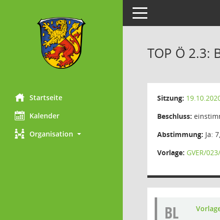
Toggle navigation
TOP Ö 2.3: 
Startseite
Sitzung:
19.10.202
Kalender
Beschluss:
einstim
Organisation
Abstimmung:
Ja: 7
Vorlage:
GVER/023
BL
Vorlag