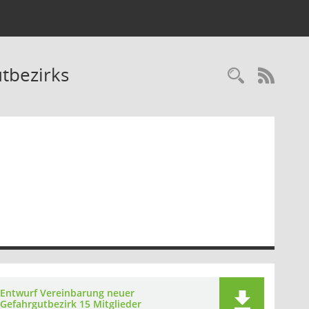
tbezirks
Recherc
RSS-
Entwurf Vereinbarung neuer
Gefahrgutbezirk 15 Mitglieder