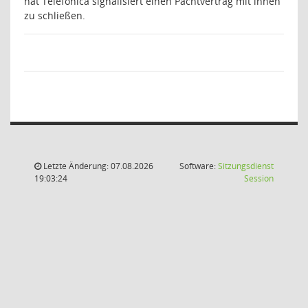
hat Telefonica signalisiert einen Pachtvertrag mit ihnen
zu schließen.
Letzte Änderung: 07.08.2026
Software:
Sitzungsdienst
(Wird in
19:03:24
Session