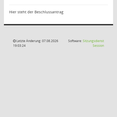
Hier steht der Beschlussantrag
Letzte Änderung: 07.08.2026
Software:
Sitzungsdienst
(Wird in
19:03:24
Session