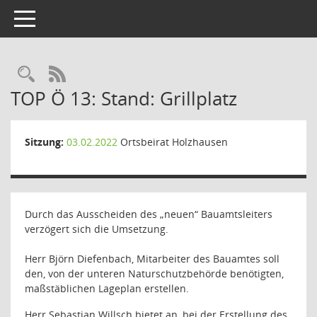
Toggle navigation
Rechercheauswahl
RSS-Feed
TOP Ö 13: Stand: Grillplatz
Sitzung:
03.02.2022
Ortsbeirat Holzhausen
Durch das Ausscheiden des „neuen“ Bauamtsleiters
verzögert sich die Umsetzung.
Herr Björn Diefenbach, Mitarbeiter des Bauamtes soll
den, von der unteren Naturschutzbehörde benötigten,
maßstäblichen Lageplan erstellen.
Herr Sebastian Willsch bietet an, bei der Erstellung des