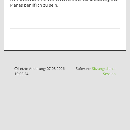
Planes behilflich zu sein.
Letzte Änderung: 07.08.2026
Software:
Sitzungsdienst
(Wird in
19:03:24
Session