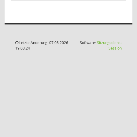
Letzte Änderung: 07.08.2026
Software:
Sitzungsdienst
(Wird in
19:03:24
Session