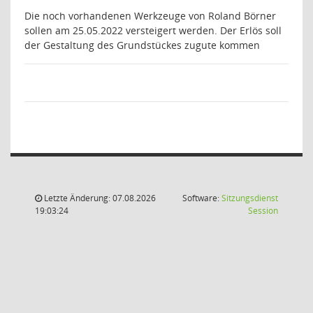
Die noch vorhandenen Werkzeuge von Roland Börner
sollen am 25.05.2022 versteigert werden. Der Erlös soll
der Gestaltung des Grundstückes zugute kommen
Letzte Änderung: 07.08.2026
Software:
Sitzungsdienst
(Wird in
19:03:24
Session