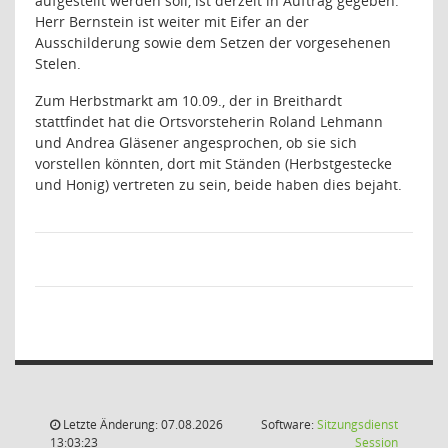
aufgestellt werden soll, ist derzeit in Auftrag gegeben.
Herr Bernstein ist weiter mit Eifer an der
Ausschilderung sowie dem Setzen der vorgesehenen
Stelen.
Zum Herbstmarkt am 10.09., der in Breithardt
stattfindet hat die Ortsvorsteherin Roland Lehmann
und Andrea Gläsener angesprochen, ob sie sich
vorstellen könnten, dort mit Ständen (Herbstgestecke
und Honig) vertreten zu sein, beide haben dies bejaht.
Letzte Änderung: 07.08.2026
Software:
Sitzungsdienst
(Wird in
13:03:23
Session