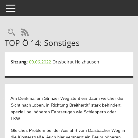
Toggle navigation
Rechercheauswahl
RSS-Feed
TOP Ö 14: Sonstiges
Sitzung:
09.06.2022
Ortsbeirat Holzhausen
Am Denkmal am Strinzer Weg steht ein Baum welcher die
·
Sicht nach „oben, in Richtung Breithardt“ stark behindert,
speziell bei höheren Fahrzeugen wie Schleppern oder
LKW.
Gleiches Problem bei der Ausfahrt vom Daisbacher Weg in
die Klosterstraße. Auch hier versperrt ein Baum höheren