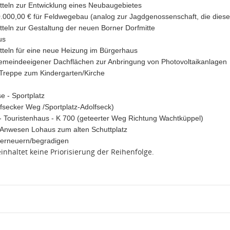
itteln zur Entwicklung eines Neubaugebietes
0.000,00 € für Feldwegebau (analog zur Jagdgenossenschaft, die diesen
itteln zur Gestaltung der neuen Borner Dorfmitte
us
itteln für eine neue Heizung im Bürgerhaus
gemeindeeigener Dachflächen zur Anbringung von Photovoltaikanlagen
 Treppe zum Kindergarten/Kirche
e - Sportplatz
lfsecker Weg /Sportplatz-Adolfseck)
 - Touristenhaus - K 700 (geteerter Weg Richtung Wachtküppel)
Anwesen Lohaus zum alten Schuttplatz
e erneuern/begradigen
inhaltet keine Priorisierung der Reihenfolge.