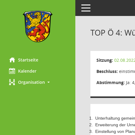
Toggle navigation
TOP Ö 4: W
Startseite
Sitzung:
02.08.202
Kalender
Beschluss:
einstim
Organisation
Abstimmung:
Ja: 4
1.
Unterhaltung gemein
2.
Erweiterung der Urn
3.
Einstellung von Pla