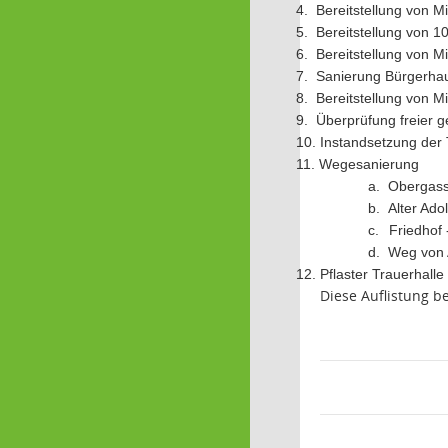
4.
Bereitstellung von M
5.
Bereitstellung von 1
6.
Bereitstellung von M
7.
Sanierung Bürgerha
8.
Bereitstellung von M
9.
Überprüfung freier 
10.
Instandsetzung der
11.
Wegesanierung
a.
Obergass
b.
Alter Ado
c.
Friedhof
d.
Weg von 
12.
Pflaster Trauerhall
Diese Auflistung be