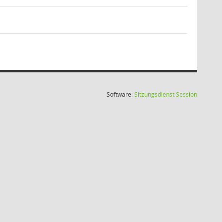
(Wird in
Software:
Sitzungsdienst
Session