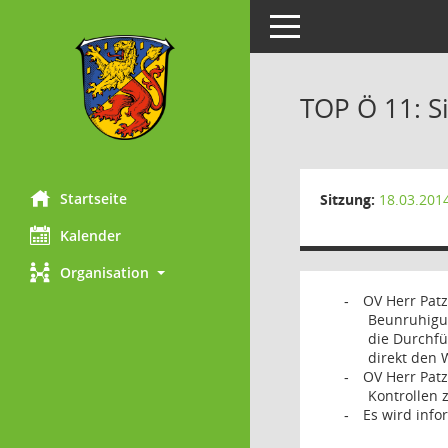
Toggle navigation
TOP Ö 11: S
Startseite
Sitzung:
18.03.201
Kalender
Organisation
OV Herr Patz
-
Beunruhigun
die Durchfü
direkt den 
OV Herr Pat
-
Kontrollen 
Es wird info
-