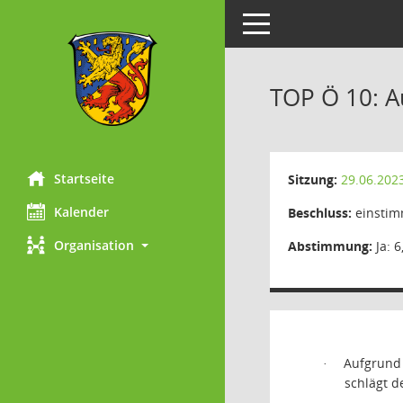
Toggle navigation
TOP Ö 10: A
Startseite
Sitzung:
29.06.202
Kalender
Beschluss:
einstim
Organisation
Abstimmung:
Ja: 6
Aufgrund 
·
schlägt d