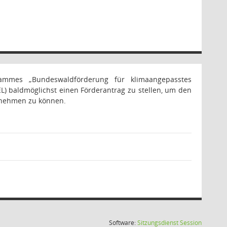
mmes „Bundeswaldförderung für klimaangepasstes
 baldmöglichst einen Förderantrag zu stellen, um den
fnehmen zu können.
(Wird in
Software:
Sitzungsdienst
Session