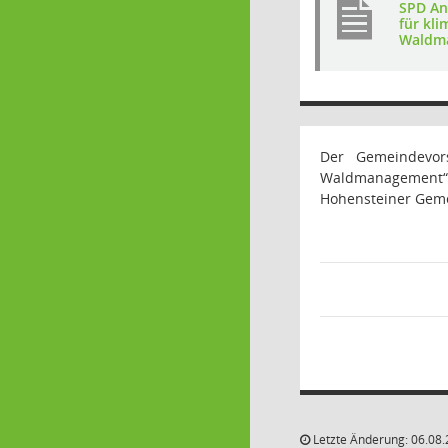
SPD An
für kl
Waldm
Der Gemeindevor
Waldmanagement“ d
Hohensteiner Geme
Letzte Änderung: 06.08.