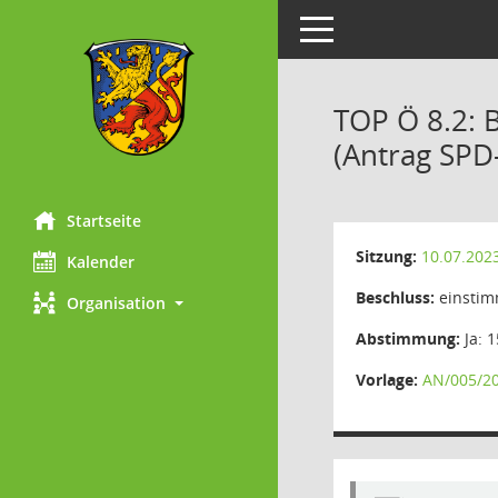
Toggle navigation
TOP Ö 8.2:
(Antrag SPD
Startseite
Sitzung:
10.07.202
Kalender
Beschluss:
einstim
Organisation
Abstimmung:
Ja: 1
Vorlage:
AN/005/2