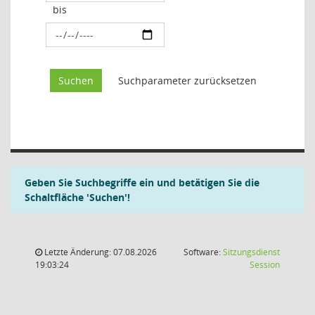
bis
Geben Sie Suchbegriffe ein und betätigen Sie die
Schaltfläche 'Suchen'!
Letzte Änderung: 07.08.2026
Software:
Sitzungsdienst
(Wird in
19:03:24
Session