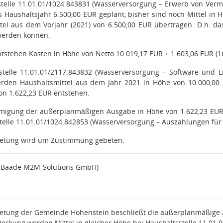
stelle 11.01.01/1024.843831 (Wasserversorgung – Erwerb von Ve
s Haushaltsjahr 6.500,00 EUR geplant, bisher sind noch Mittel i
tel aus dem Vorjahr (2021) von 6.500,00 EUR übertragen. D.h. d
werden können.
ntstehen Kosten in Höhe von Netto 10.019,17 EUR + 1.603,06 EUR (
stelle 11.01.01/2117.843832 (Wasserversorgung – Software und L
erden Haushaltsmittel aus dem Jahr 2021 in Höhe von 10.000,0
on 1.622,23 EUR entstehen.
igung der außerplanmäßigen Ausgabe in Höhe von 1.622,23 EUR g
stelle 11.01.01/1024.842853 (Wasserversorgung – Auszahlungen fü
retung wird um Zustimmung gebeten.
a Baade M2M-Solutions GmbH)
etung der Gemeinde Hohenstein beschließt die außerplanmäßige 
Deckung werden Mittel in gleicher Höhe bei Haushaltsstelle 11.01.