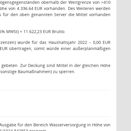
rmögensgegenständen oberhalb der Wertgrenze von >410
n Höhe von 4.336.64 EUR vorhanden. Des Weiteren werden
as für den oben genannten Server die Mittel vorhanden
16% MWSt) = 11.622,23 EUR Brutto.
izenzen) wurde für das Haushaltsjahr 2022 – 0,00 EUR
0 EUR übertragen, somit würde einer außerplanmäßigen
ebeten. Zur Deckung sind Mittel in der gleichen Höhe
r sonstige Baumaßnahmen) zu sperren.
Ausgabe für den Bereich Wasserversorgung in Höhe von
01/1024.842853 gesperrt.