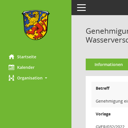
Toggle navigation
Genehmigun
Wasserverso
Startseite
Informationen
Kalender
Organisation
Betreff
Genehmigung ein
Vorlage
GVER/032/2022