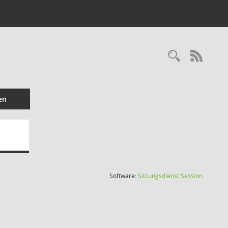
Recherc
RSS-
en
(Wird in
Software:
Sitzungsdienst
Session