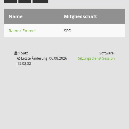
Name
Mitgliedschaft
Rainer Emmel
SPD
1 Satz
Software:
(Wird in
Letzte Änderung: 06.08.2026
Sitzungsdienst
Session
15:02:32