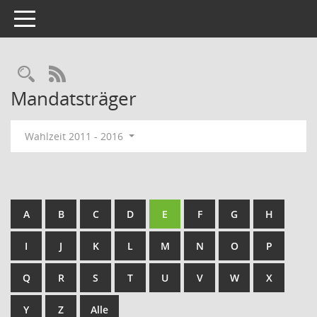
Toggle navigation
Rechercheauswahl
RSS-Feed
Mandatsträger
Wahlzeit 2011 - 2016
A
B
C
D
E
F
G
H
I
J
K
L
M
N
O
P
Q
R
S
T
U
V
W
X
Y
Z
Alle