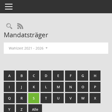
Toggle navigation
Rechercheauswahl
RSS-Feed
Mandatsträger
Wahlzeit 2021 - 2026
A
B
C
D
E
F
G
H
I
J
K
L
M
N
O
P
Q
R
S
T
U
V
W
X
Y
Z
Alle