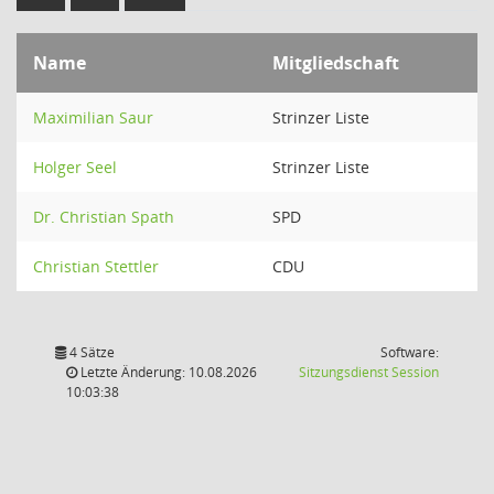
Name
Mitgliedschaft
Maximilian Saur
Strinzer Liste
Holger Seel
Strinzer Liste
Dr. Christian Spath
SPD
Christian Stettler
CDU
4 Sätze
Software:
(Wird in
Letzte Änderung: 10.08.2026
Sitzungsdienst
Session
10:03:38